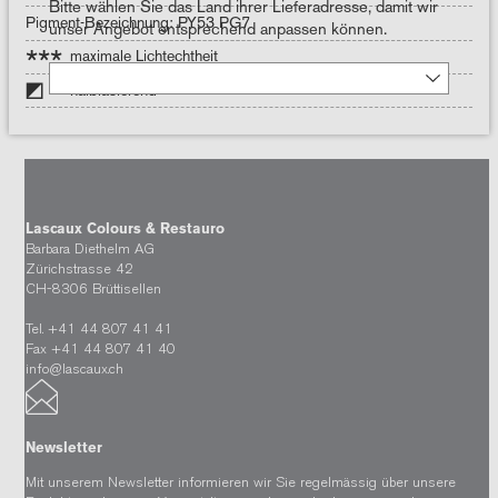
Bitte wählen Sie das Land ihrer Lieferadresse, damit wir
Pigment-Bezeichnung: PY53 PG7
unser Angebot entsprechend anpassen können.
***
maximale Lichtechtheit
halblasierend
Lascaux Colours & Restauro
Barbara Diethelm AG
Zürichstrasse 42
CH-8306 Brüttisellen
Tel. +41 44 807 41 41
Fax +41 44 807 41 40
info@lascaux.ch
Newsletter
Mit unserem Newsletter informieren wir Sie regelmässig über unsere