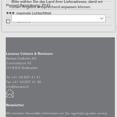
Bitte wählen Sie das Land ihrer Lieferadresse, damit wir
Pigment-Bezeichnung: PY42
unser Angebot entsprechend anpassen können.
***
maximale Lichtechtheit
lasierend
Lascaux Colours & Restauro
Barbara Diethelm AG
Zürichstrasse 42
CH-8306 Brüttisellen
Tel. +41 44 807 41 41
Fax +41 44 807 41 40
info@lascaux.ch
Newsletter
Mit unserem Newsletter informieren wir Sie regelmässig über unsere