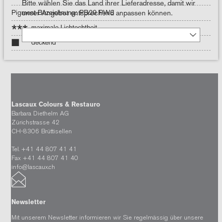
Bitte wählen Sie das Land ihrer Lieferadresse, damit wir
Pigment-Bezeichnung: PB29 PW6
unser Angebot entsprechend anpassen können.
***
maximale Lichtechtheit
deckend
Lascaux Colours & Restauro
Barbara Diethelm AG
Zürichstrasse 42
CH-8306 Brüttisellen
Tel. +41 44 807 41 41
Fax +41 44 807 41 40
info@lascaux.ch
Newsletter
Mit unserem Newsletter informieren wir Sie regelmässig über unsere