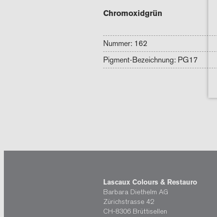
Chromoxidgrün
Nummer: 162
Pigment-Bezeichnung: PG17
Lascaux Colours & Restauro
Barbara Diethelm AG
Zürichstrasse 42
CH-8306 Brüttisellen