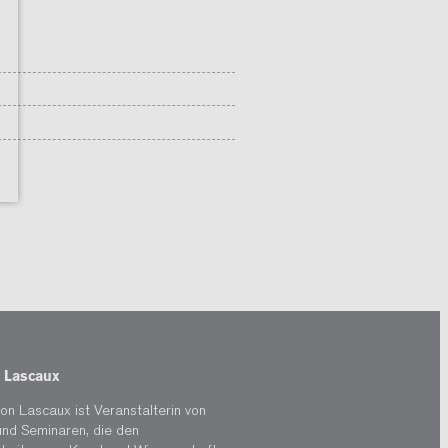
 Lascaux
on Lascaux ist Veranstalterin von
und Seminaren, die den