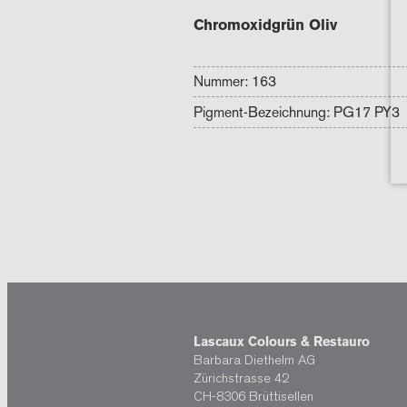
Chromoxidgrün Oliv
Nummer: 163
Pigment-Bezeichnung: PG17 PY3
Lascaux Colours & Restauro
Barbara Diethelm AG
Zürichstrasse 42
CH-8306 Brüttisellen