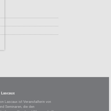
 Lascaux
on Lascaux ist Veranstalterin von
und Seminaren, die den