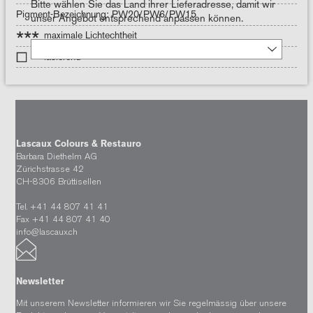
Bitte wählen Sie das Land ihrer Lieferadresse, damit wir
Pigment-Bezeichnung: PW20/PW6/PW15
unser Angebot entsprechend anpassen können.
***
maximale Lichtechtheit
lasierend
Lascaux Colours & Restauro
Barbara Diethelm AG
Zürichstrasse 42
CH-8306 Brüttisellen
Tel. +41 44 807 41 41
Fax +41 44 807 41 40
info@lascaux.ch
Newsletter
Mit unserem Newsletter informieren wir Sie regelmässig über unsere