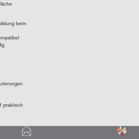
fläche
bildung beim
ompatibel
ig
turierungen
f praktisch