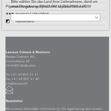
Bitte wählen Sie das Land ihrer Lieferadresse, damit wir
Pigment-Bezeichnung: PR122 PR112 PY3 PB15:3 PB29
unser Angebot entsprechend anpassen können.
***
maximale Lichtechtheit
halbdeckend
Lascaux Colours & Restauro
Barbara Diethelm AG
Zürichstrasse 42
CH-8306 Brüttisellen
Tel. +41 44 807 41 41
Fax +41 44 807 41 40
info@lascaux.ch
Newsletter
Mit unserem Newsletter informieren wir Sie regelmässig über unsere