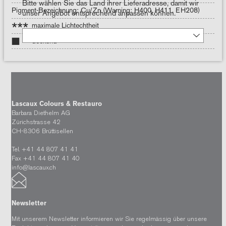
Bitte wählen Sie das Land ihrer Lieferadresse, damit wir
Pigment-Bezeichnung: Cu/Zn (Warning: H400, H411, EH208)
unser Angebot entsprechend anpassen können.
***
maximale Lichtechtheit
deckend
Lascaux Colours & Restauro
Barbara Diethelm AG
Zürichstrasse 42
CH-8306 Brüttisellen
Tel. +41 44 807 41 41
Fax +41 44 807 41 40
info@lascaux.ch
Newsletter
Mit unserem Newsletter informieren wir Sie regelmässig über unsere