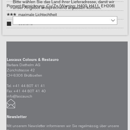
Bitte wählen Sie das Land ihrer Lieferadresse, damit wir
Pigment-Bezeichnung: Cu/Zn (Warning: H400, H411, EH208)
unser Angebot entsprechend anpassen können.
***
maximale Lichtechtheit
deckend
Lascaux Colours & Restauro
Barbara Diethelm AG
Zürichstrasse 42
CH-8306 Brüttisellen
Tel. +41 44 807 41 41
Fax +41 44 807 41 40
info@lascaux.ch
Newsletter
Mit unserem Newsletter informieren wir Sie regelmässig über unsere