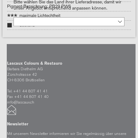
Bitte wählen Sie das Land ihrer Lieferadresse, damit wir
Pigment-Bezeichnung: PB29 PW6
unser Angebot entsprechend anpassen können.
***
maximale Lichtechtheit
deckend
Lascaux Colours & Restauro
Barbara Diethelm AG
Zürichstrasse 42
CH-8306 Brüttisellen
Tel. +41 44 807 41 41
Fax +41 44 807 41 40
info@lascaux.ch
Newsletter
Mit unserem Newsletter informieren wir Sie regelmässig über unsere